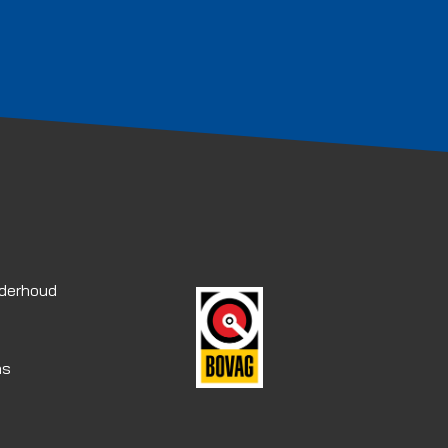
nderhoud
as