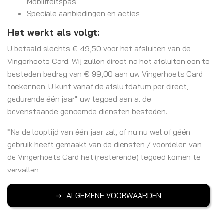
Mobiliteitspas
Speciale aanbiedingen en acties
Het werkt als volgt:
U betaald slechts € 49,50 voor het afsluiten van de
Vingerhoets Card. Wij zullen direct na het afsluiten een te
besteden bedrag van € 99,00 aan uw Vingerhoets Card
toekennen. U kunt vanaf de afsluitdatum per direct,
gedurende één jaar* uw tegoed aan al de
bovenstaande genoemde diensten besteden.
*Na de looptijd van één jaar zal, of nu nu wel of géén
gebruik heeft gemaakt van de diensten / voordelen van
de Vingerhoets Card het (resterende) tegoed komen te
vervallen
ALGEMENE VOORWAARDEN