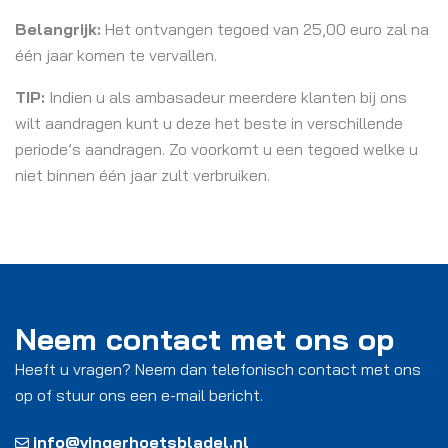
Belangrijk:
Het ontvangen tegoed van 25,00 euro zal na
één jaar komen te vervallen.
TIP:
Indien u als ambasadeur meerdere klanten bij ons
wilt aandragen kunt u deze het beste in verschillende
periode’s aandragen. Zo voorkomt u een tegoed welke u
niet binnen één jaar zult verbruiken.
Neem contact met ons op
Heeft u vragen? Neem dan telefonisch contact met ons
op of stuur ons een e-mail bericht.
info@vingerhoetsbladel.nl