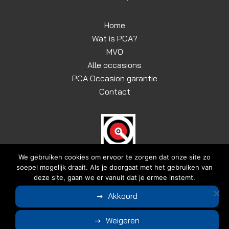
Home
Wat is PCA?
MVO
Alle occasions
PCA Occasion garantie
Contact
We gebruiken cookies om ervoor te zorgen dat onze site zo
soepel mogelijk draait. Als je doorgaat met het gebruiken van
deze site, gaan we er vanuit dat je ermee instemt.
© Copyright 2026
VINGERHOETS AUTOBEDRIJF BLADEL B.V.
|
Akkoord
Algemene voorwaarden
|
Disclaimer | Privacyverklaring
Ontwerp en realisatie door
Weigeren