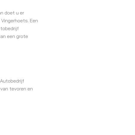
n doet u er
f Vingerhoets. Een
tobedrijf
van een grote
Autobedrijf
 van tevoren en