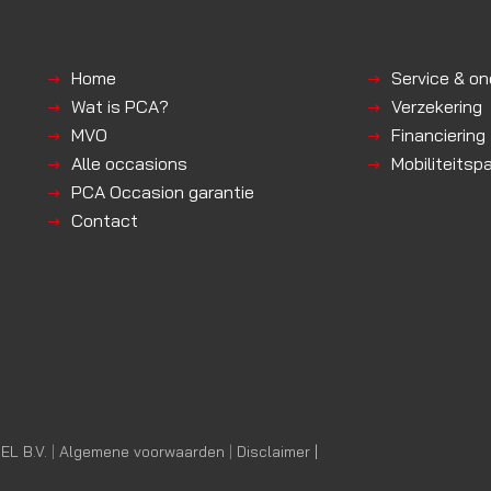
Home
Service & o
Wat is PCA?
Verzekering
MVO
Financiering
Alle occasions
Mobiliteitsp
PCA Occasion garantie
Contact
L B.V.
|
Algemene voorwaarden
|
Disclaimer |