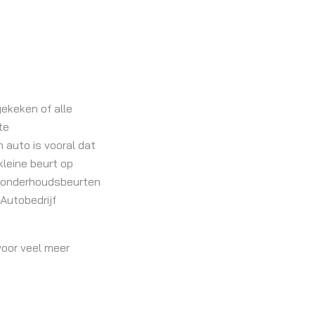
ekeken of alle
te
 auto is vooral dat
kleine beurt op
de onderhoudsbeurten
Autobedrijf
voor veel meer