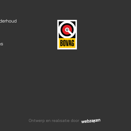
nderhoud
as
Ontwerp en realisatie door