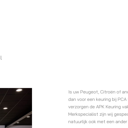
l
Is uw Peugeot, Citroën of an
dan voor een keuring bij PCA 
verzorgen de APK Keuring vakk
Merkspecialist zijn wij gespe
natuurlijk ook met een ander