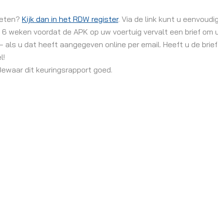
weten?
Kijk dan in het RDW register
. Via de link kunt u eenvoud
 6 weken voordat de APK op uw voertuig vervalt een brief om u
f – als u dat heeft aangegeven online per email. Heeft u de bri
l!
 Bewaar dit keuringsrapport goed.