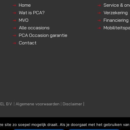
Home
Service & o
Wat is PCA?
Verzekering
MVO
Financiering
Alle occasions
Mobiliteitsp
PCA Occasion garantie
Contact
L B.V.
|
Algemene voorwaarden
|
Disclaimer |
 site zo soepel mogelijk draait. Als je doorgaat met het gebruiken van 