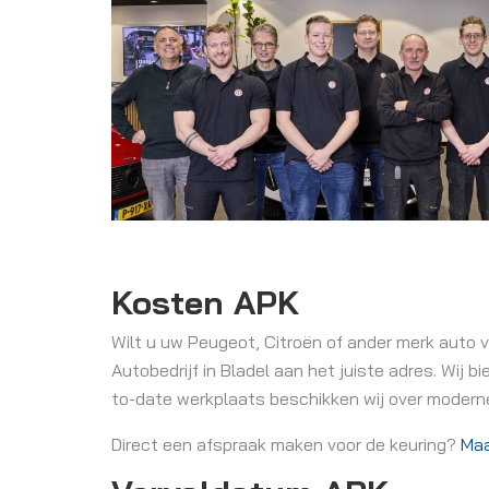
Kosten APK
Wilt u uw Peugeot, Citroën of ander merk auto v
Autobedrijf in Bladel aan het juiste adres. Wij b
to-date werkplaats beschikken wij over modern
Direct een afspraak maken voor de keuring?
Maa