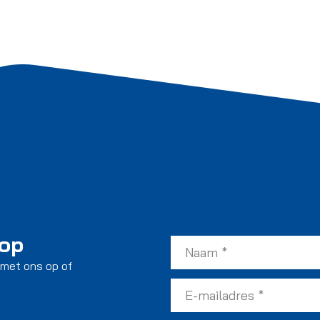
 op
 met ons op of