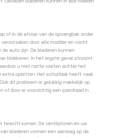
t. Gevallen bladeren kunnen in alle hoeken
ap of in de afvoer van de opvangbak onder
 veroorzaken door alle modder en vocht
or de auto zijn. De bladeren kunnen
voer blokkeren. In het ergste geval stroomt
waardoor u met natte voeten achter het
n extra opletten. Het schuifdak heeft vaak
Ook dit probleem is gelukkig makkelijk op
 of door er voorzichtig een ijzerdraad in
om terecht komen. De ventilatoren en uw
n van bladeren vormen een aanslag op de