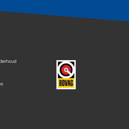
nderhoud
as