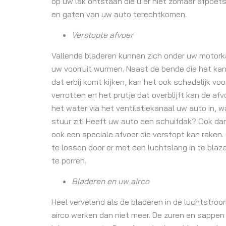
op uw lak ontstaan die u er niet zomaar afpoets
en gaten van uw auto terechtkomen.
Verstopte afvoer
Vallende bladeren kunnen zich onder uw motork
uw voorruit wurmen. Naast de bende die het kan
dat erbij komt kijken, kan het ook schadelijk vo
verrotten en het prutje dat overblijft kan de af
het water via het ventilatiekanaal uw auto in, 
stuur zit! Heeft uw auto een schuifdak? Ook da
ook een speciale afvoer die verstopt kan raken. 
te lossen door er met een luchtslang in te blazen
te porren.
Bladeren en uw airco
Heel vervelend als de bladeren in de luchtstro
airco werken dan niet meer. De zuren en sappe